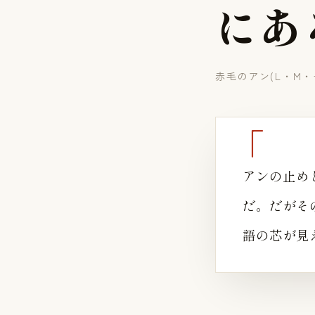
に
あ
赤毛のアン(L・M
アンの止め
だ。だがそ
語の芯が見