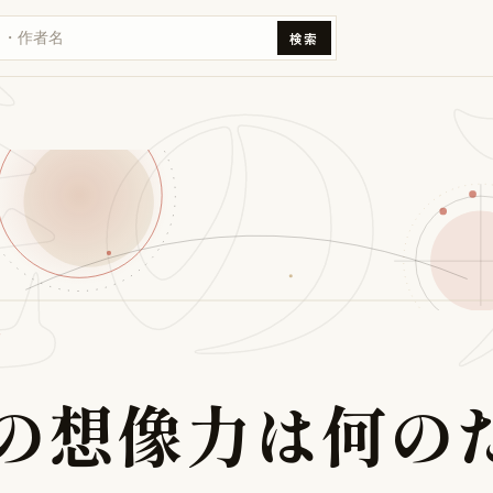
毛の
検索
ン
の
想
像
力
は
何
の