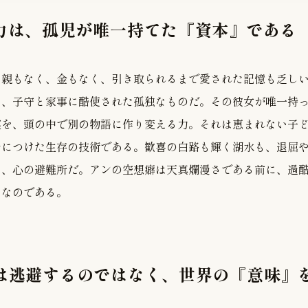
像力は、孤児が唯一持てた『資本』である
。親もなく、金もなく、引き取られるまで愛された記憶も乏し
は、子守と家事に酷使された孤独なものだ。その彼女が唯一持
実を、頭の中で別の物語に作り変える力。それは恵まれない子
身につけた生存の技術である。歓喜の白路も輝く湖水も、退屈
た、心の避難所だ。アンの空想癖は天真爛漫さである前に、過
しなのである。
女は逃避するのではなく、世界の『意味』