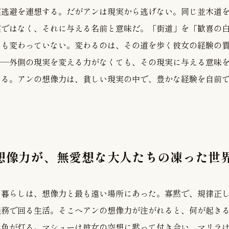
実逃避を連想する。だがアンは現実から逃げない。同じ並木道
実ではなく、それに与える名前と意味だ。「街道」を「歓喜の
リも変わっていない。変わるのは、その道を歩く彼女の経験の
——外側の現実を変える力がなくても、その現実に与える意味
わる。アンの想像力は、貧しい現実の中で、豊かな経験を自前
の想像力が、無愛想な大人たちの凍った世
の暮らしは、想像力と最も遠い場所にあった。寡黙で、規律正
義務で回る生活。そこへアンの想像力が注がれると、何が起き
と色が灯る。マシューは彼女の空想に黙って付き合い、マリラ