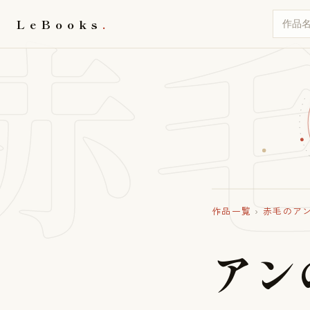
赤
LeBooks
作品一覧
›
赤毛のア
ア
ン