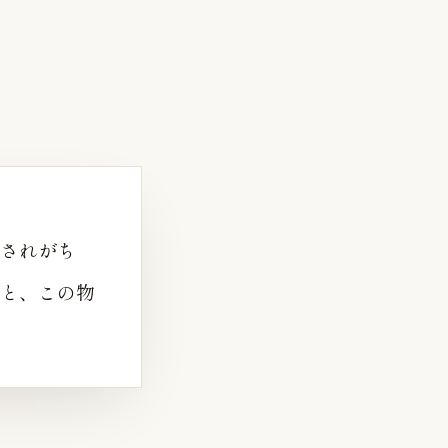
されがち
と、この物