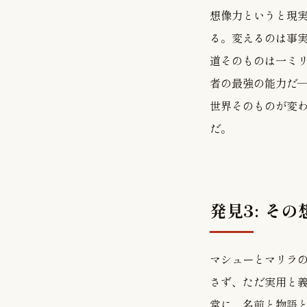
想像力というと現
る。変えるのは事
道そのものは一ミ
者の最強の能力だ
世界そのものが変
だ。
発見3: そ
マシューとマリラ
さず、ただ実用と
常に、名前と物語