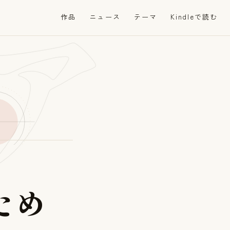
ア
作品
ニュース
テーマ
Kindleで読む
た
め