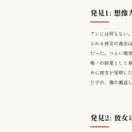
発見1: 想
アンには何もない
られる彼女の過去
だった。つらい現
唯一の財産として
めに彼女が発明し
た子の、傷の裏返
発見2: 彼