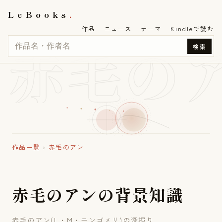
LeBooks
作品
ニュース
テーマ
Kindleで読む
赤毛の
検索
作品一覧
›
赤毛のアン
赤
毛
の
ア
ン
の
背
景
知
識
赤毛のアン(L・M・モンゴメリ)の深掘り