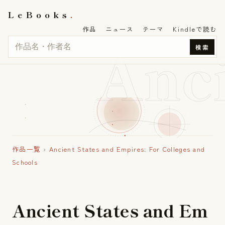
LeBooks
作品
ニュース
テーマ
Kindleで読む
Anc
検索
作品一覧
›
Ancient States and Empires: For Colleges and
Schools
A
n
c
i
e
n
t
S
t
a
t
e
s
a
n
d
E
m