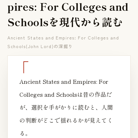
p
i
r
e
s
:
F
o
r
C
o
l
l
e
g
e
s
a
n
d
S
c
h
o
o
l
s
を
現
代
か
ら
読
む
Ancient States and Empires: For Colleges and
Schools(John Lord)の深掘り
Ancient States and Empires: For
Colleges and Schoolsは昔の作品だ
が、選択を手がかりに読むと、人間
の判断がどこで揺れるかが見えてく
る。