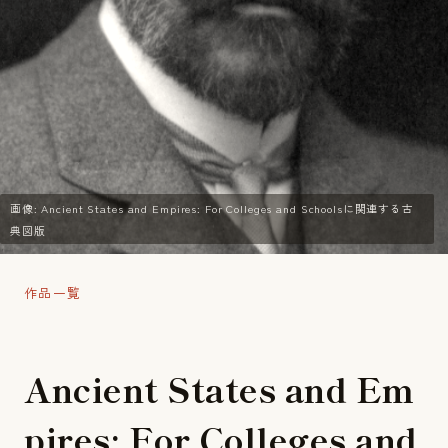
画像: Ancient States and Empires: For Colleges and Schoolsに関連する古
典図版
作品一覧
A
n
c
i
e
n
t
S
t
a
t
e
s
a
n
d
E
m
p
i
r
e
s
:
F
o
r
C
o
l
l
e
g
e
s
a
n
d