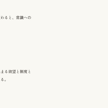
変わると、常識への
集まる欲望と制度と
める。