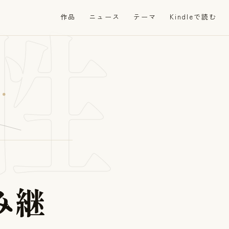
性
作品
ニュース
テーマ
Kindleで読む
み
継