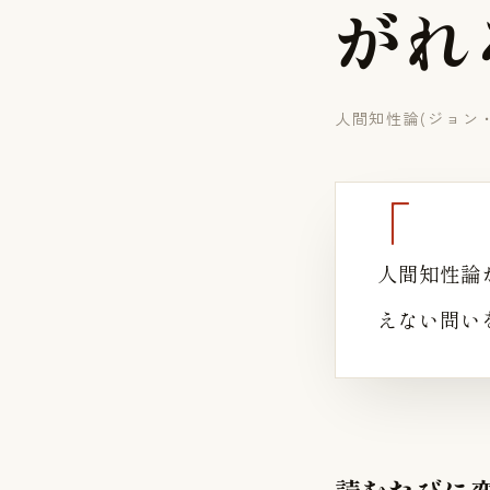
が
れ
人間知性論(ジョン
人間知性論
えない問い