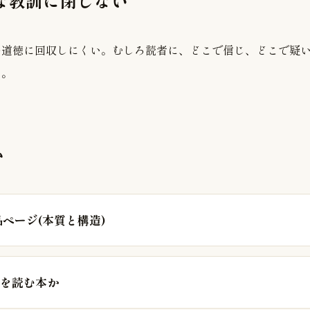
単な教訓に閉じない
の道徳に回収しにくい。むしろ読者に、どこで信じ、どこで疑
る。
む
品ページ(本質と構造)
を読む本か