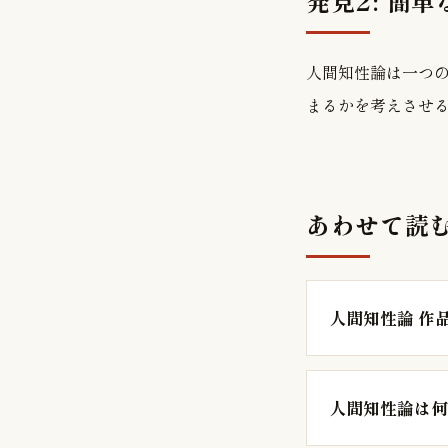
発見2: 簡
人間知性論は一つ
まるかを考えさせ
あわせて読
人間知性論 作
人間知性論は何