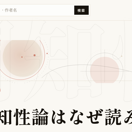
間知
検索
論
知
性
論
は
な
ぜ
読