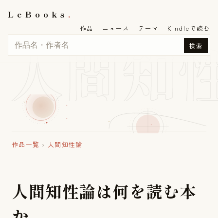
LeBooks
作品
ニュース
テーマ
Kindleで読む
人間知
検索
作品一覧
›
人間知性論
人
間
知
性
論
は
何
を
読
む
本
か