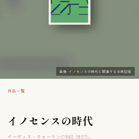
画像: イノセンスの時代に関連する古典図版
作品一覧
イ
ノ
セ
ン
ス
の
時
代
イーディス・ウォートン(1862-1937)。