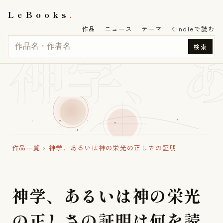
LeBooks
作品
ニュース
テーマ
Kindleで読む
神学、
検索
作品一覧
›
神学、あるいは神の栄光の正しさの証明
神
学
、
あ
る
い
は
神
の
栄
光
の
正
し
さ
の
証
明
は
何
を
読