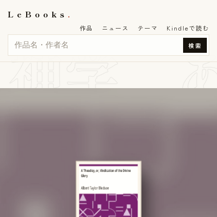
LeBooks
作品
ニュース
テーマ
Kindleで読む
神学、
検索