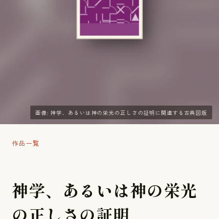
画像: 神学、あるいは神の栄光の正しさの証明に関連する古典図版
作品一覧
神
学
、
あ
る
い
は
神
の
栄
光
の
正
し
さ
の
証
明