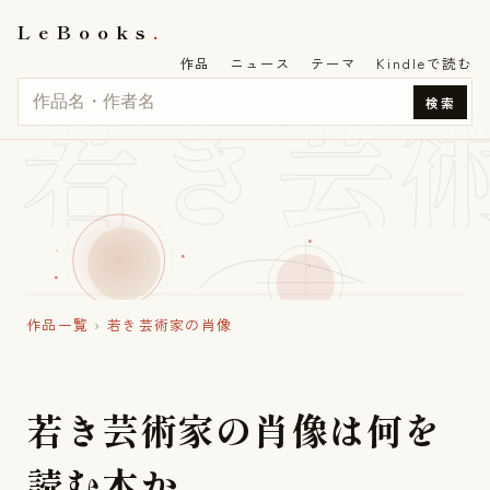
LeBooks
作品
ニュース
テーマ
Kindleで読む
若き芸
検索
作品一覧
›
若き芸術家の肖像
若
き
芸
術
家
の
肖
像
は
何
を
読
む
本
か