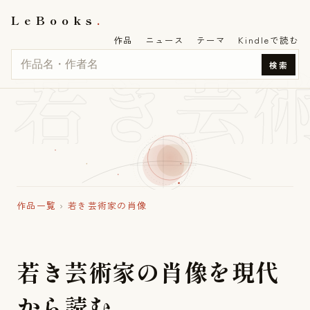
LeBooks
作品
ニュース
テーマ
Kindleで読む
若き芸
検索
作品一覧
›
若き芸術家の肖像
若
き
芸
術
家
の
肖
像
を
現
代
か
ら
読
む