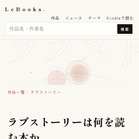
LeBooks
作品
ニュース
テーマ
Kindleで読む
ラブス
検索
作品一覧
›
ラブストーリー
ラ
ブ
ス
ト
ー
リ
ー
は
何
を
読
む
本
か