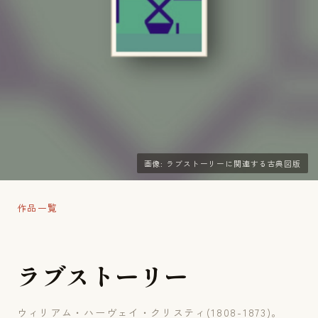
画像: ラブストーリーに関連する古典図版
作品一覧
ラ
ブ
ス
ト
ー
リ
ー
ウィリアム・ハーヴェイ・クリスティ(1808-1873)。