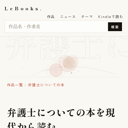
LeBooks
作品
ニュース
テーマ
Kindleで読む
弁護士
検索
作品一覧
›
弁護士についての本
弁
護
士
に
つ
い
て
の
本
を
現
代
か
ら
読
む