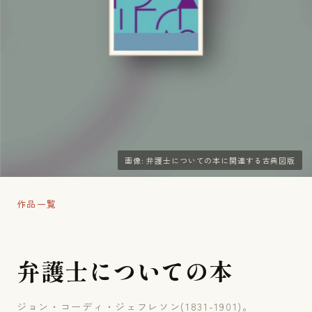
画像: 弁護士についての本に関連する古典図版
作品一覧
弁
護
士
に
つ
い
て
の
本
ジョン・コーディ・ジェフレソン(1831-1901)。