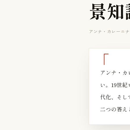
景
知
アンナ・カレーニナ
アンナ・カ
い。19世
代化、そし
二つの答え