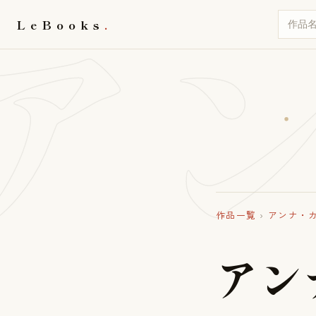
ア
LeBooks
作品一覧
›
アンナ・
ア
ン