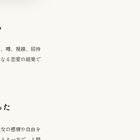
る
ン、噂、視線、招待
単なる恋愛の結果で
った
彼女の感情や自由を
与える一方で、人間