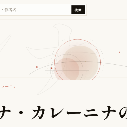
ンナ
検索
カレーニナ
ナ
・
カ
レ
ー
ニ
ナ