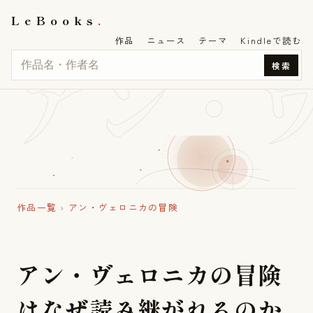
LeBooks
作品
ニュース
テーマ
Kindleで読む
アン・
検索
作品一覧
›
アン・ヴェロニカの冒険
ア
ン
・
ヴ
ェ
ロ
ニ
カ
の
冒
険
は
な
ぜ
読
み
継
が
れ
る
の
か