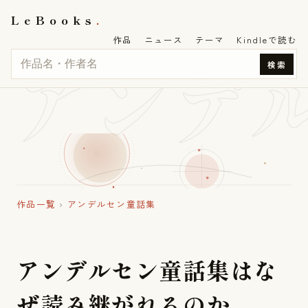
LeBooks
作品
ニュース
テーマ
Kindleで読む
アンデ
検索
作品一覧
›
アンデルセン童話集
ア
ン
デ
ル
セ
ン
童
話
集
は
な
ぜ
読
み
継
が
れ
る
の
か