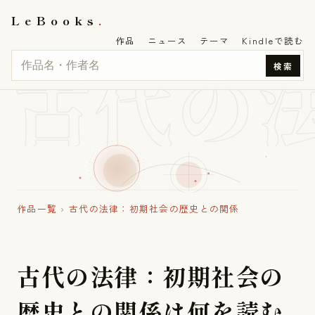
LeBooks
作品
ニュース
テーマ
Kindleで読む
古代の
検索
作品一覧
›
古代の法律：初期社会の歴史との関係
古
代
の
法
律
：
初
期
社
会
の
歴
史
と
の
関
係
は
何
を
読
む