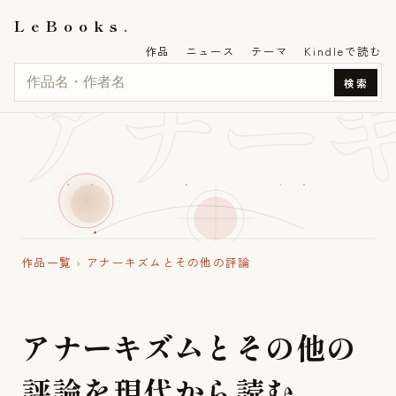
LeBooks
作品
ニュース
テーマ
Kindleで読む
アナー
検索
作品一覧
›
アナーキズムとその他の評論
ア
ナ
ー
キ
ズ
ム
と
そ
の
他
の
評
論
を
現
代
か
ら
読
む