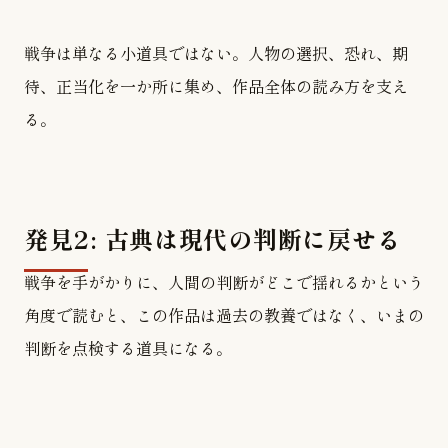
戦争は単なる小道具ではない。人物の選択、恐れ、期
待、正当化を一か所に集め、作品全体の読み方を支え
る。
発見2: 古典は現代の判断に戻せる
戦争を手がかりに、人間の判断がどこで揺れるかという
角度で読むと、この作品は過去の教養ではなく、いまの
判断を点検する道具になる。