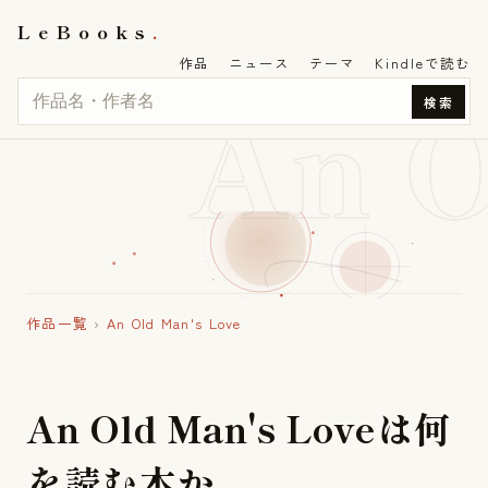
LeBooks
作品
ニュース
テーマ
Kindleで読む
An 
検索
作品一覧
›
An Old Man's Love
A
n
O
l
d
M
a
n
'
s
L
o
v
e
は
何
を
読
む
本
か