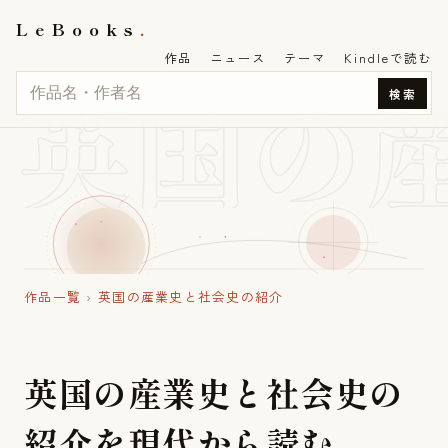
LeBooks
作品
ニュース
テーマ
Kindleで読む
英国の
検索
作品一覧
›
英国の産業史と社会史の紹介
英
国
の
産
業
史
と
社
会
史
の
紹
介
を
現
代
か
ら
読
む