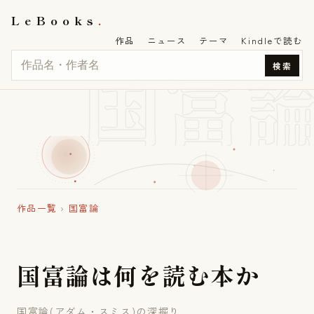
LeBooks
作品
ニュース
テーマ
Kindleで読む
国富
検索
作品一覧
›
国富論
国
富
論
は
何
を
読
む
本
か
国富論(アダム・スミス)の深掘り