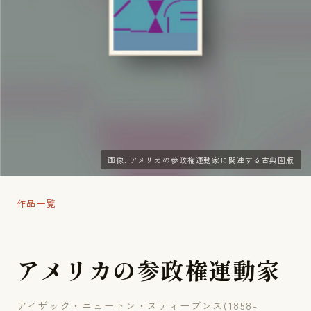
画像: アメリカの参政権運動家に関連する古典図版
作品一覧
ア
メ
リ
カ
の
参
政
権
運
動
家
アイザック・ニュートン・スティーブンス(1858-