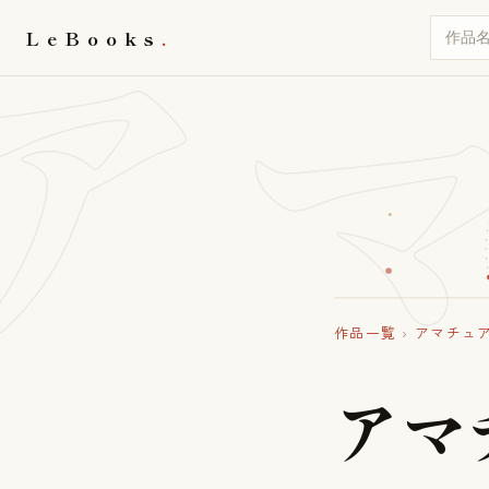
ア
LeBooks
作品一覧
›
アマチュ
ア
マ