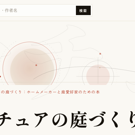
マチ
検索
アの庭づくり：ホームメーカーと庭愛好家のための本
チ
ュ
ア
の
庭
づ
く