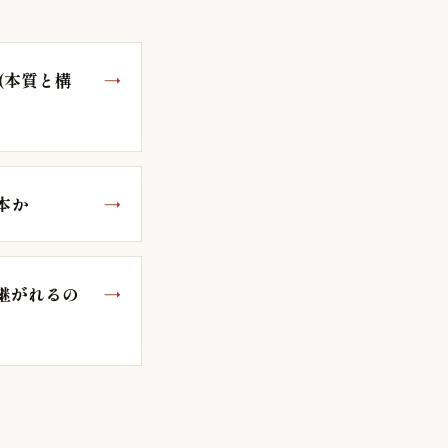
(本質と構
本か
継がれるの