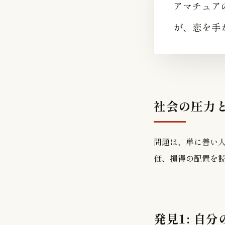
アマチュア
が、恋を手
社会の圧力
問題は、単に善い
価、損得の配置を
発見1: 自