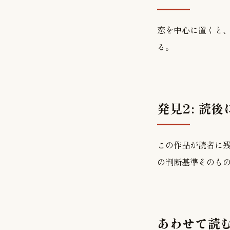
恋を中心に置くと、
る。
発見2: 読
この作品が読者に
の判断基準そのも
あわせて読