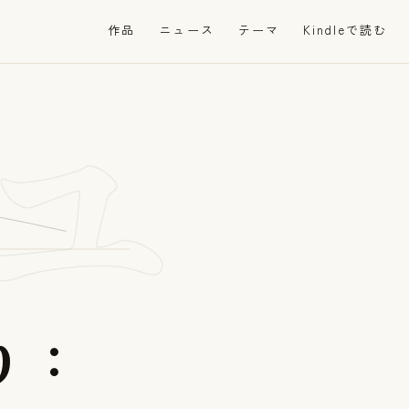
ュ
作品
ニュース
テーマ
Kindleで読む
り
：