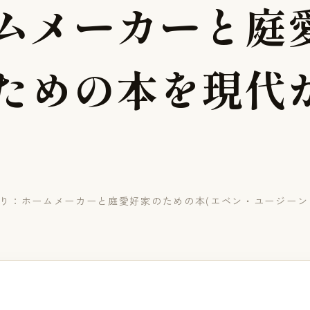
ム
メ
ー
カ
ー
と
庭
た
め
の
本
を
現
代
り：ホームメーカーと庭愛好家のための本(エベン・ユージーン