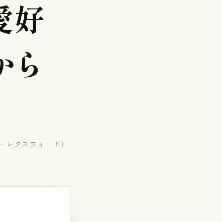
愛
好
か
ら
・レクスフォード)