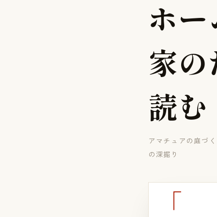
ホ
ー
家
の
読
む
アマチュアの庭づく
の深掘り