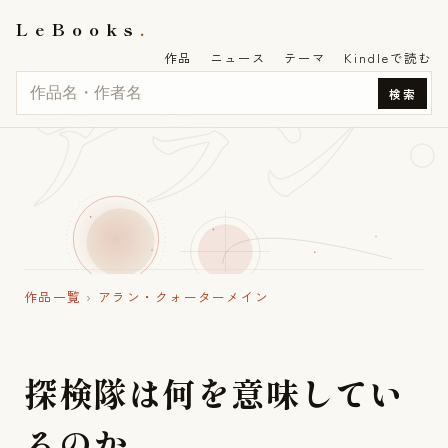
LeBooks
作品
ニュース
テーマ
Kindleで読む
アラン
検索
作品一覧
›
アラン・クォーターメイン
探
検
隊
は
何
を
意
味
し
て
い
る
の
か