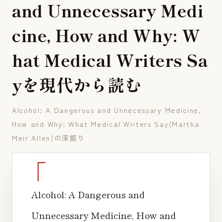
a
n
d
U
n
n
e
c
e
s
s
a
r
y
M
e
d
i
c
i
n
e
,
H
o
w
a
n
d
W
h
y
:
W
h
a
t
M
e
d
i
c
a
l
W
r
i
t
e
r
s
S
a
y
を
現
代
か
ら
読
む
Alcohol: A Dangerous and Unnecessary Medicine,
How and Why: What Medical Writers Say(Martha
Meir Allen)の深掘り
Alcohol: A Dangerous and
Unnecessary Medicine, How and