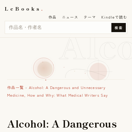
LeBooks
作品
ニュース
テーマ
Kindleで読む
Alc
検索
作品一覧
›
Alcohol: A Dangerous and Unnecessary
Medicine, How and Why: What Medical Writers Say
A
l
c
o
h
o
l
:
A
D
a
n
g
e
r
o
u
s