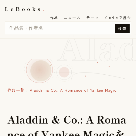
LeBooks
作品
ニュース
テーマ
Kindleで読む
Ala
検索
作品一覧
›
Aladdin & Co.: A Romance of Yankee Magic
A
l
a
d
d
i
n
&
C
o
.
:
A
R
o
m
a
n
c
e
o
f
Y
a
n
k
e
e
M
a
g
i
c
を