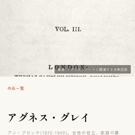
画像: アグネス・グレイに関連する古典図版
作品一覧
ア
グ
ネ
ス
・
グ
レ
イ
アン・ブロンテ(1820-1849)。女性の自立、家庭の暴