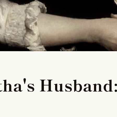
t
h
a
'
s
H
u
s
b
a
n
d