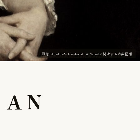
画像: Agatha's Husband: A Novelに関連する古典図版
:
A
N