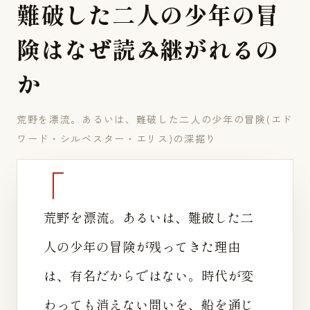
難
破
し
た
二
人
の
少
年
の
冒
険
は
な
ぜ
読
み
継
が
れ
る
の
か
荒野を漂流。あるいは、難破した二人の少年の冒険(エド
ワード・シルベスター・エリス)の深掘り
荒野を漂流。あるいは、難破した二
人の少年の冒険が残ってきた理由
は、有名だからではない。時代が変
わっても消えない問いを、船を通じ