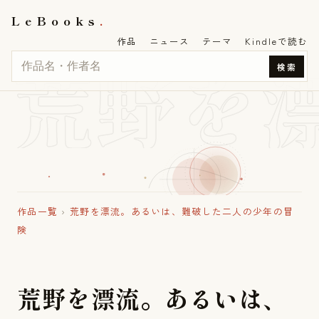
LeBooks
作品
ニュース
テーマ
Kindleで読む
荒野を
検索
作品一覧
›
荒野を漂流。あるいは、難破した二人の少年の冒
険
荒
野
を
漂
流
。
あ
る
い
は
、