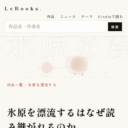
LeBooks
作品
ニュース
テーマ
Kindleで読む
氷原を
検索
作品一覧
›
氷原を漂流する
氷
原
を
漂
流
す
る
は
な
ぜ
読
み
継
が
れ
る
の
か