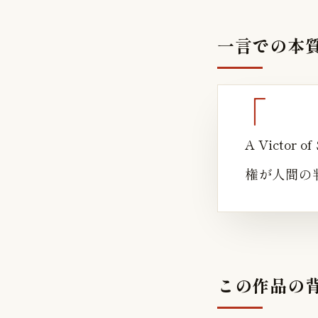
一言での本
A Victo
権が人間の
この作品の