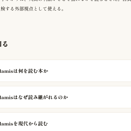
点検する外部視点として使える。
知る
f Salamisは何を読む本か
f Salamisはなぜ読み継がれるのか
f Salamisを現代から読む