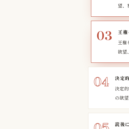
望、
王権
王権
欲望
決定
決定的
の欲望
読後