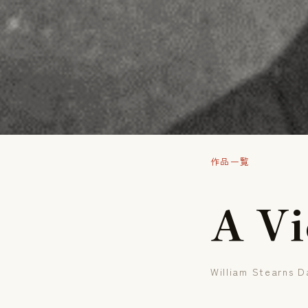
作品一覧
A
V
i
William Stearns D