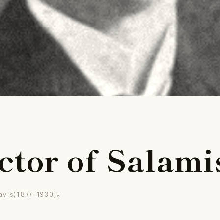
c
t
o
r
o
f
S
a
l
a
m
i
avis(1877-1930)。