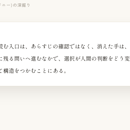
ドニー)の深掘り
読む入口は、あらすじの確認ではなく、消えた手は、
に残る問いへ進むなかで、選択が人間の判断をどう変
て構造をつかむことにある。