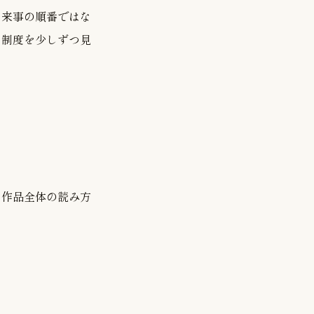
出来事の順番ではな
と制度を少しずつ見
、作品全体の読み方