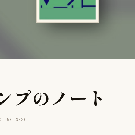
ン
プ
の
ノ
ー
ト
57-1942)。