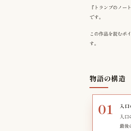
『トランプのノー
です。
この作品を読むポ
す。
物語の構造
入口
入口
最後