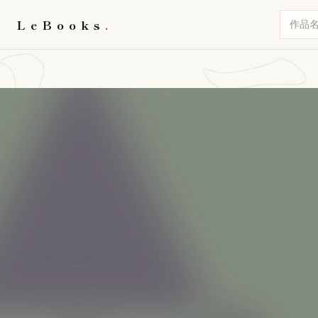
ト
LeBooks