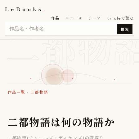
LeBooks
作品
ニュース
テーマ
Kindleで読む
二都物
検索
作品一覧
›
二都物語
二
都
物
語
は
何
の
物
語
か
二都物語(チャールズ・ディケンズ)の深掘り