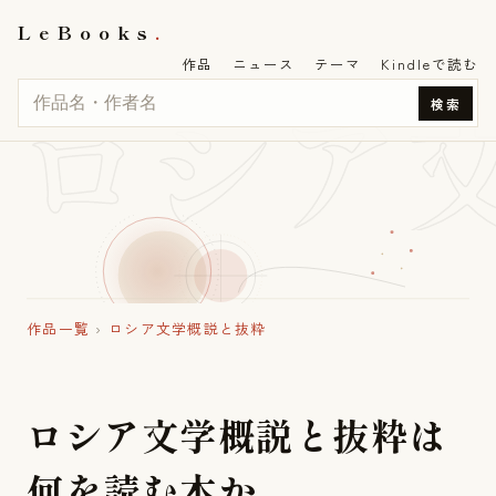
LeBooks
作品
ニュース
テーマ
Kindleで読む
ロシア
検索
作品一覧
›
ロシア文学概説と抜粋
ロ
シ
ア
文
学
概
説
と
抜
粋
は
何
を
読
む
本
か