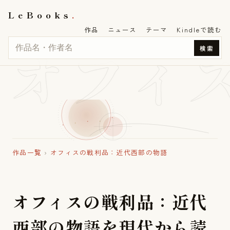
LeBooks
作品
ニュース
テーマ
Kindleで読む
オフィ
検索
作品一覧
›
オフィスの戦利品：近代西部の物語
オ
フ
ィ
ス
の
戦
利
品
：
近
代
西
部
の
物
語
を
現
代
か
ら
読