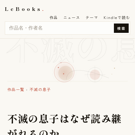
LeBooks
作品
ニュース
テーマ
Kindleで読む
不滅の
検索
作品一覧
›
不滅の息子
不
滅
の
息
子
は
な
ぜ
読
み
継
が
れ
る
の
か