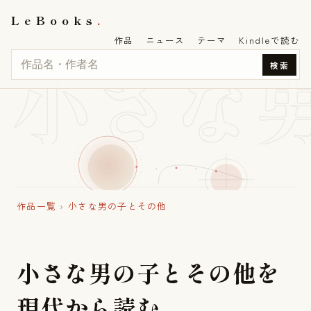
LeBooks
作品
ニュース
テーマ
Kindleで読む
小さな
検索
作品一覧
›
小さな男の子とその他
小
さ
な
男
の
子
と
そ
の
他
を
現
代
か
ら
読
む