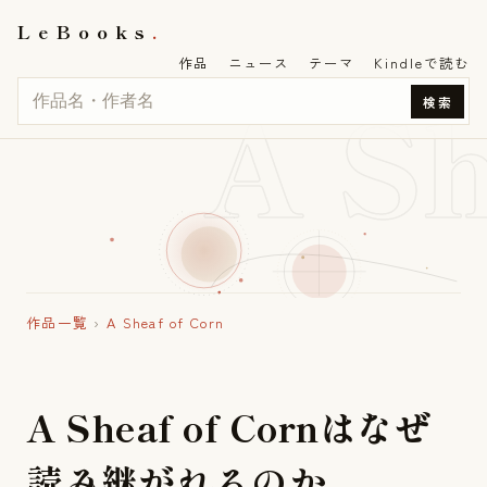
LeBooks
作品
ニュース
テーマ
Kindleで読む
A S
検索
作品一覧
›
A Sheaf of Corn
A
S
h
e
a
f
o
f
C
o
r
n
は
な
ぜ
読
み
継
が
れ
る
の
か