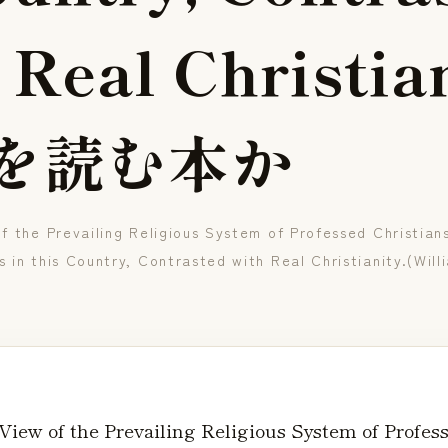
R
e
a
l
C
h
r
i
s
t
i
a
を
読
む
本
か
f the Prevailing Religious System of Professed Christians
s in this Country, Contrasted with Real Christianity.(Wil
 View of the Prevailing Religious System of Profes