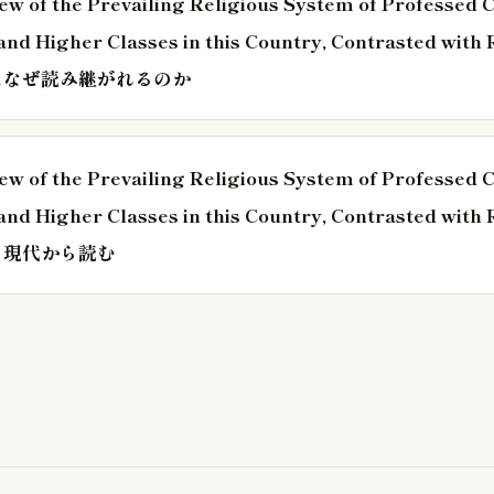
iew of the Prevailing Religious System of Professed C
 and Higher Classes in this Country, Contrasted with 
ity.はなぜ読み継がれるのか
iew of the Prevailing Religious System of Professed C
 and Higher Classes in this Country, Contrasted with 
ty.を現代から読む