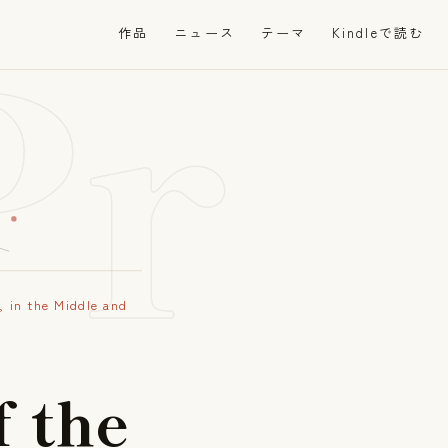
Pr
作品
ニュース
テーマ
Kindleで読む
, in the Middle and
f
t
h
e