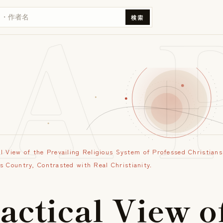
A 
検索
al View of the Prevailing Religious System of Professed Christians
is Country, Contrasted with Real Christianity.
a
c
t
i
c
a
l
V
i
e
w
o