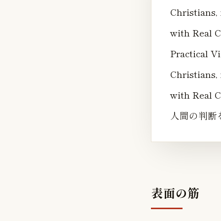
Christians,
with Re
Practical V
Christians,
with Re
人間の判断
表面の筋