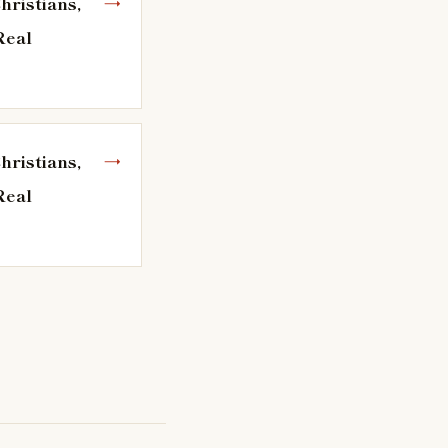
hristians,
Real
hristians,
Real