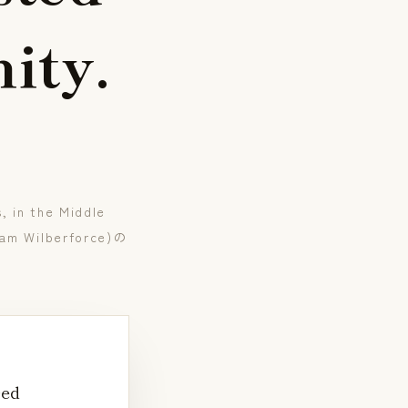
n
i
t
y
.
, in the Middle
liam Wilberforce)の
sed