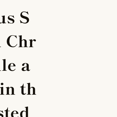
u
s
S
d
C
h
r
d
l
e
a
i
n
t
h
s
t
e
d