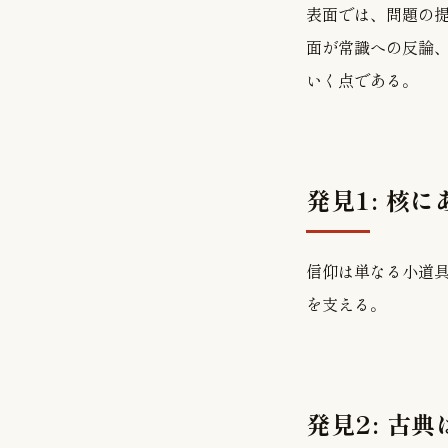
表面では、問題の
面が常識への反論
いく点である。
発見1: 核
信仰は単なる小道
を支える。
発見2: 古