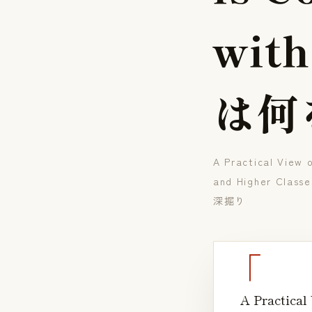
w
i
t
h
は
何
A Practical View o
and Higher Classe
深掘り
A Practical