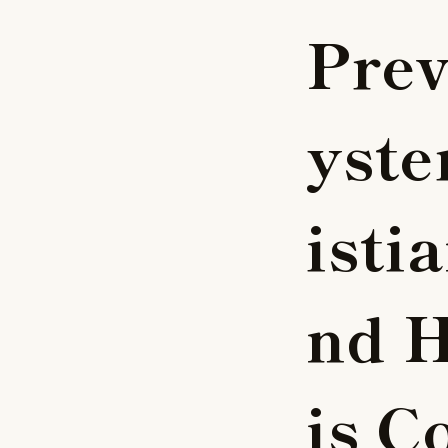
P
r
e
y
s
t
e
i
s
t
i
a
n
d
i
s
C