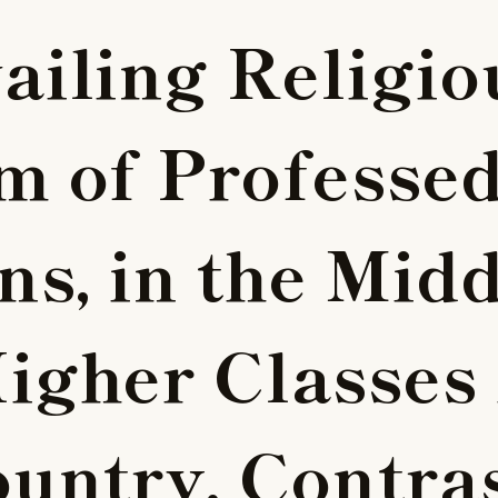
v
a
i
l
i
n
g
R
e
l
i
g
i
o
m
o
f
P
r
o
f
e
s
s
e
n
s
,
i
n
t
h
e
M
i
d
H
i
g
h
e
r
C
l
a
s
s
e
s
o
u
n
t
r
y
,
C
o
n
t
r
a