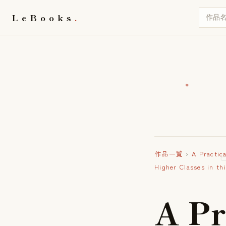
LeBooks
作品一覧
›
A Practic
Higher Classes in th
A
P
r