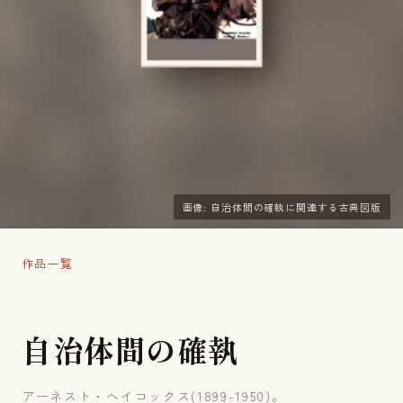
画像: 自治体間の確執に関連する古典図版
作品一覧
自
治
体
間
の
確
執
アーネスト・ヘイコックス(1899-1950)。