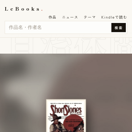
LeBooks
作品
ニュース
テーマ
Kindleで読む
自治体
検索