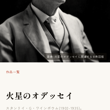
画像: 火星のオデッセイに関連する古典図版
作品一覧
火
星
の
オ
デ
ッ
セ
イ
スタンリイ・G・ワインボウム(1902-1935)。