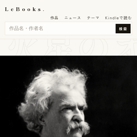
LeBooks
作品
ニュース
テーマ
Kindleで読む
火星の
検索