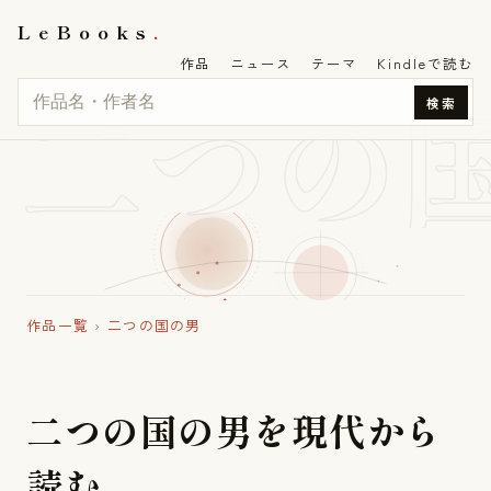
LeBooks
作品
ニュース
テーマ
Kindleで読む
二つの
検索
作品一覧
›
二つの国の男
二
つ
の
国
の
男
を
現
代
か
ら
読
む