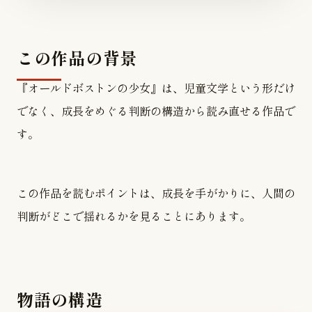
この作品の背景
『オールドボストンの少女』は、児童文学という形だけ
でなく、成長をめぐる判断の構造から読み直せる作品で
す。
この作品を読むポイントは、成長を手がかりに、人間の
判断がどこで揺れるかを見ることにあります。
物語の構造