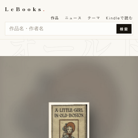
LeBooks
作品
ニュース
テーマ
Kindleで読む
オール
検索