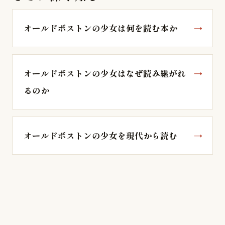
オールドボストンの少女は何を読む本か
オールドボストンの少女はなぜ読み継がれ
るのか
オールドボストンの少女を現代から読む