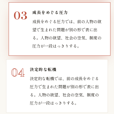
成長をめぐる圧力
成長をめぐる圧力では、前の人物の欲
望で生まれた問題が別の形で表に出
る。人物の欲望、社会の空気、制度の
圧力が一段はっきりする。
決定的な転機
決定的な転機では、前の成長をめぐる
圧力で生まれた問題が別の形で表に出
る。人物の欲望、社会の空気、制度の
圧力が一段はっきりする。