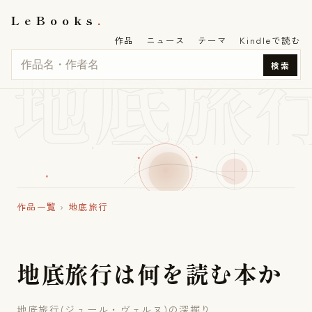
LeBooks
作品
ニュース
テーマ
Kindleで読む
地底旅
検索
作品一覧
›
地底旅行
地
底
旅
行
は
何
を
読
む
本
か
地底旅行(ジュール・ヴェルヌ)の深掘り