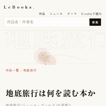
LeBooks
作品
ニュース
テーマ
Kindleで読む
地底旅
検索
作品一覧
›
地底旅行
地
底
旅
行
は
何
を
読
む
本
か
地底旅行(ジュール・ヴェルヌ)の深掘り