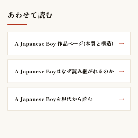
あわせて読む
A Japanese Boy 作品ページ(本質と構造)
A Japanese Boyはなぜ読み継がれるのか
A Japanese Boyを現代から読む