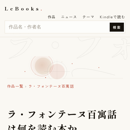
LeBooks
作品
ニュース
テーマ
Kindleで読む
ラ・フ
検索
作品一覧
›
ラ・フォンテーヌ百寓話
ラ
・
フ
ォ
ン
テ
ー
ヌ
百
寓
話
は
何
を
読
む
本
か